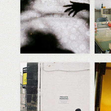
するけど、私はとても衝動的な
でも
人間で。反射で動いたり言葉を
だっ
発したりすることを、できるだ
持っ
け戒めていたのだけど、それは
の父
それで今度はどのタイミングで
を持
何を…
2012年イギリスへの旅
20
record2 -Trip to the
rec
United Kingdom-
Uni
—-2012年3月3日 エディンバラ
20