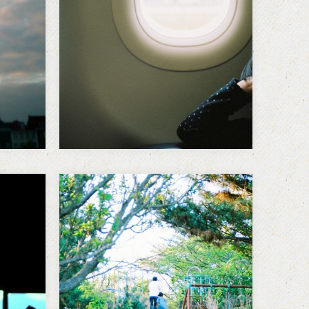
れす
—-2012年3月4日 3日目。 In
。あ
London on March 4 2012. イギ
リス3日目はロンドンへ移動。そ
してここからはおまけ。 ハリー
ポッターの駅（King’s Cros…
繋
い
「あなたの生き方はそれで良い
事なも
のか？」と、ずっと今年に入っ
っち
てから問われ続けているような