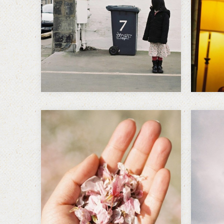
2日目。 In Edinburgh on March
家山
3 2012. この日は朝から写真の展
ディ
示が行われているエディンバラ
ジ図書
市立ストックブリッジ図書館へ
Fuk
向かう。 歩く。…
ジュ
個展
獣の本能
光
広げよう潜ろう繋がりたいと望
鳥は
んでいる一方で、苦しいのが厭
行く
で怖がって引き剥がそうとして
と写
しまう。 苦いとか酸っぱい食べ
た。
ものを子どもが嫌がるのは、獣
前に