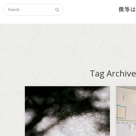
Search
for:
Tag Archive
練習
大
最近は歳のおかげかそう見られ
自分
ることも少なくなってきた気が
て、