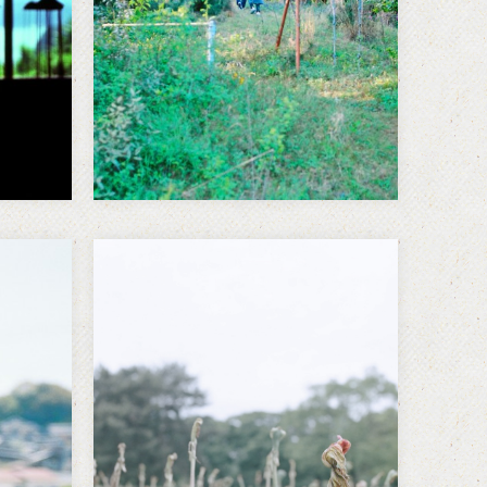
ら見
気がする。生き方。仕事のやり
方。人との関係の作り方。オー
ルOKなんて言えるわけも無く力
不足を痛感することも多い。へ
こ…
花を撮る
選ばれたもの、と。 選ばれなか
ったものたち。 そこにどんな差
異があるというのだろう。 わず
かな、でも明確な線。 その線を
もっともっとはっきりさせなけ