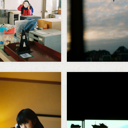
なくて、「車を運転する」
る祈りみたいなものに縛ら
たように思う。 自分の車を
ぎていた。 海の色をした空
て運転をする。 昔の話。 私
りあまる情熱。…
親は設計士で自分の事務所
って仕事をしていた。 朝…
12年イギリスへの旅
夏が終わるなんて
ord1 -Trip to the
ted Kingdom-
気がついたら夏が終わって
た。 走り続けている。 大
12年3月、イギリス在住の版画
のを零さないようにしなく