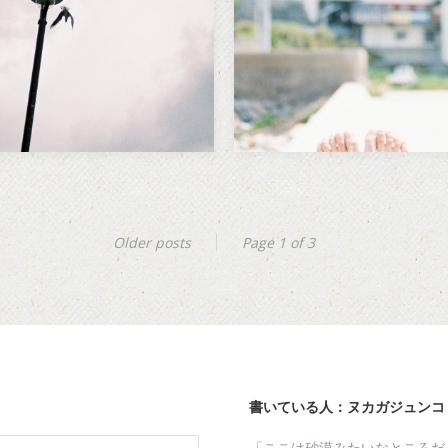
展を東京まで観に行った。
を撮るということは、否…
Older posts
Page 1 of 3
書いている人：ヌカガジュンコ
「ここは砂漠みたいなところだ