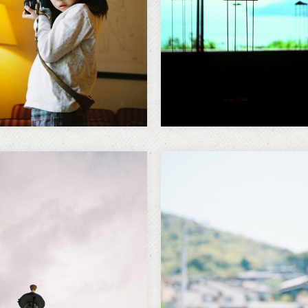
下英子さんの注力にて、エ
ゃ。 髪を切るタイミングす
ンバラ市立ストックブリッ
失って。 this is a sound of
館で『-eyes from
summerend the summ…
ushima- 福島の眼１-ヌカガ
ンコ展』と題して、写真の
をさ…
について
neon
羽ばたく時、真っ直ぐ上に
…
のではなく一度下に向かう
真を撮るようになって知っ
 飛び降りるみたいに。 少し
「ある光」と名づけられた