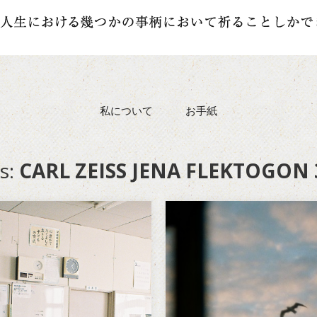
私について
お手紙
s:
CARL ZEISS JENA FLEKTOGON
人になれば
サヴォタージュ
の中の「大人になる」っ
思い入れの強いものにほど
子供を産むでも仕事をする
い切りが悪くなる。 遠くに