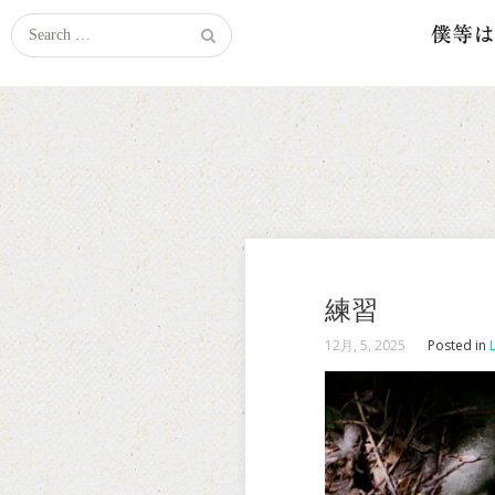
Search
for:
練習
12月, 5, 2025
Posted in
L