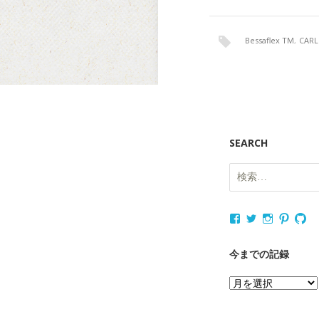
Bessaflex TM
,
CARL
SEARCH
検
索:
nukagajunko
nukaga
nukaga
nukag
nu
さ
さ
さ
さ
さ
ん
ん
ん
ん
ん
の
の
の
の
の
今までの記録
プ
プ
プ
プ
プ
ロ
ロ
ロ
ロ
ロ
今
フ
フ
フ
フ
フ
ィ
ィ
ィ
ィ
ィ
ま
ー
ー
ー
ー
ー
で