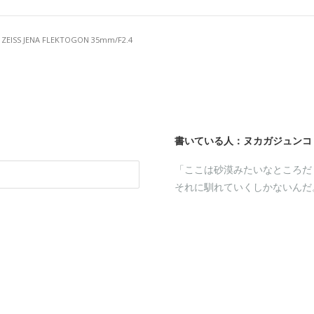
 ZEISS JENA FLEKTOGON 35mm/F2.4
書いている人：ヌカガジュンコ
「ここは砂漠みたいなところだ
それに馴れていくしかないんだ
a
kaga