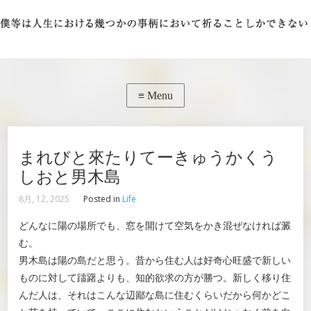
まれびと來たりてーきゅうかくう
しおと男木島
8月, 12, 2025
Posted in
Life
どんなに陽の場所でも、窓を開けて空気をかき混ぜなければ澱
む。
男木島は陽の島だと思う。昔から住む人は好奇心旺盛で新しい
ものに対して躊躇よりも、知的欲求の方が勝つ。新しく移り住
んだ人は、それはこんな辺鄙な島に住むくらいだから何かどこ