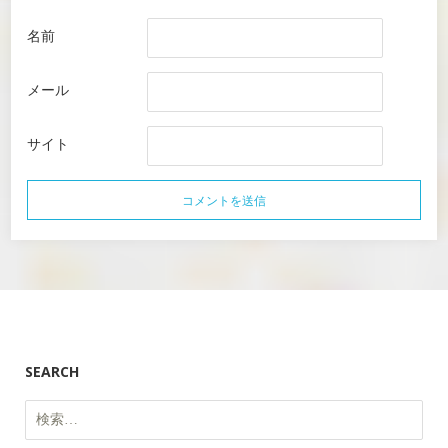
名前
メール
サイト
SEARCH
検
索: