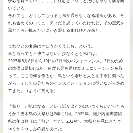
か芯を持っていて、ここに住むということだけじゃなく前を向
いている。
それでも、どうしてもうまく風が通らなくなる場所がある。そ
れも含めてのコミュニティだと思っていたけれど、その空気を
風どころか嵐みたいにかき混ぜるまれびとが来た。
まれびとの名前はきゅうかくうしお、という。
嵐と言っても不快ではない。少なくとも私には。
2025年8月8日から10日の3日間のパフォーマンス。3日のため
の準備は足掛け2年。何度も足を運びコミュニケーションを取
って、ここで何を作るか、島という場所と人とを丁寧に調べな
がら、そして自分たちのインスピレーションに従いながら進め
てきた。（ように見える）
「祭り」が気になる、という話が出たのはいつくらいだったろ
うか？男木島の大祭りは2年に1回。2025年。瀬戸内国際芸術
祭の年は祭りは「無い」年だ。2024年、大祭りを見にきたき
ゅうかくうしおの姿があった。