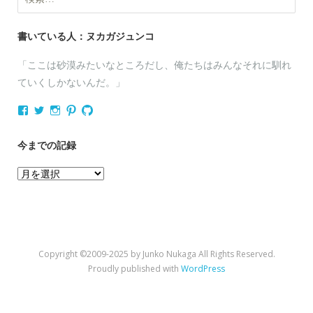
索:
書いている人：ヌカガジュンコ
「ここは砂漠みたいなところだし、俺たちはみんなそれに馴れ
ていくしかないんだ。」
nukagajunko
nukaga
nukaga
nukaga
nukaga
さ
さ
さ
さ
さ
ん
ん
ん
ん
ん
の
の
の
の
の
今までの記録
プ
プ
プ
プ
プ
ロ
ロ
ロ
ロ
ロ
今
フ
フ
フ
フ
フ
ィ
ィ
ィ
ィ
ィ
ま
ー
ー
ー
ー
ー
で
ル
ル
ル
ル
ル
を
を
を
を
を
の
Facebook
Twitter
Instagram
Pinterest
GitHub
記
で
で
で
で
で
Copyright ©2009-2025 by Junko Nukaga All Rights Reserved.
表
表
表
表
表
録
示
示
示
示
示
Proudly published with
WordPress