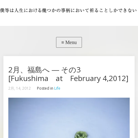
2月、福島へ ― その3
[Fukushima at February 4,2012]
2月, 14, 2012
Posted in
Life