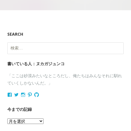
SEARCH
検
索:
書いている人：ヌカガジュンコ
「ここは砂漠みたいなところだし、俺たちはみんなそれに馴れ
ていくしかないんだ。」
nukagajunko
nukaga
nukaga
nukaga
nukaga
さ
さ
さ
さ
さ
ん
ん
ん
ん
ん
の
の
の
の
の
今までの記録
プ
プ
プ
プ
プ
ロ
ロ
ロ
ロ
ロ
今
フ
フ
フ
フ
フ
ィ
ィ
ィ
ィ
ィ
ま