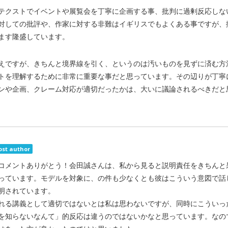
テクストでイベントや展覧会を丁寧に企画する事、批判に過剰反応しな
対しての批評や、作家に対する非難はイギリスでもよくある事ですが、
ます隆盛しています。
えですが、きちんと境界線を引く、というのは汚いものを見ずに済む方
トを理解するために非常に重要な事だと思っています。その辺りが丁寧
ンや企画、クレーム対応が適切だったかは、大いに議論されるべきだと
ost author
コメントありがとう！会田誠さんは、私から見ると説明責任をきちんと
っています。モデルを対象に、の件も少なくとも彼はこういう意図で話したと
明されています。
れる講義として適切ではないとは私は思わないですが、同時にこういっ
を知らないなんて」的反応は違うのではないかなと思っています。なの