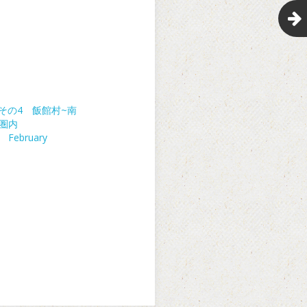
 その4 飯館村~南
km圏内
 February