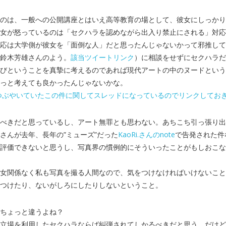
のは、一般への公開講座とはいえ高等教育の場として、彼女にしっかり
女が怒っているのは「セクハラを認めながら出入り禁止にされる」対応
応は大学側が彼女を「面倒な人」だと思ったんじゃないかって邪推して
鈴木芳雄さんのよう。
該当ツイートリンク
）に相談をせずにセクハラだ
びということを真摯に考えるのであれば現代アートの中のヌードという
っと考えても良かったんじゃないかな。
erでつぶやいていたこの件に関してスレッドになっているのでリンクしてお
べきだと思っているし、アート無罪とも思わない。あちこち引っ張り出
さんが去年、長年の”ミューズ”だった
KaoRi.さんのnote
で告発された件
評価できないと思うし、写真界の慣例的にそういったことがもしおこな
女関係なく私も写真を撮る人間なので、気をつけなければいけないこと
つけたり、ないがしろにしたりしないということ。
ちょっと違うよね？
立場を利用したセクハラならば糾弾されてしかるべきだと思う。だけど