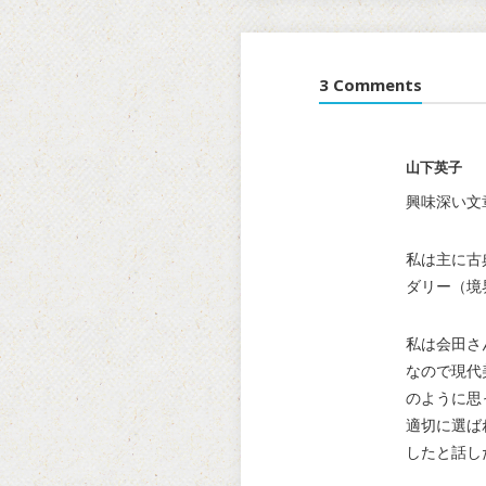
3 Comments
山下英子
興味深い文
私は主に古
ダリー（境
私は会田さ
なので現代
のように思
適切に選ば
したと話し