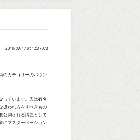
2019/03/17 at 12:37 AM
術のカテゴリーのバウン
なっています。氏は有名
な扱われ方をすべきもの
般公開される講義として
象にマスターベーション