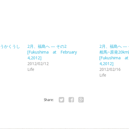
うかくうし
2月、福島へ ― その2
2月、福島へ ―
[Fukushima at February
相馬~原発20
4,2012]
[Fukushima at
2012/02/12
4,2012]
Life
2012/02/16
Life
Share:
Twitter
Facebook
Google+