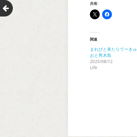
共有:
関連
まれびと來たりてーきゅ
おと男木島
2025/08/12
Life