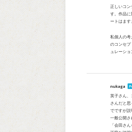
正しいコン
す。作品に
ートはます
私個人の考
のコンセプ
ュレーショ
nukaga
P
英子さん、
さんだと思
でですが説
一般公開さ
「会田さん