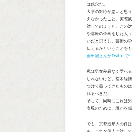
は残念だ。
大学の対応が悪いと思う
えなかったこと。実際彼
対してのようだ。この対
や講座の企画をした人（
いだと思うし、芸術の学
伝えるかということをも
会田誠さんがTwitt
私は男女差異なく学べる
しれないけど、荒木経惟
つけて撮ってきたものは
れるべきだ。
そして、同時にこれは男
表現のために、誰かを傷
でも、京都造形大の件は
もしこれが個人に対して