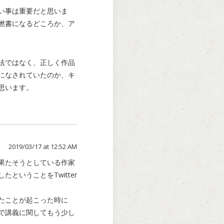
い事は重要だと思いま
撚書になるどころか、ア
法ではなく、正しく作品
になされていたのか、キ
思います。
2019/03/17 at 12:52 AM
果たそうとしている作家
いうことをTwitter
たことが起こった時に
で講義に関してもう少し