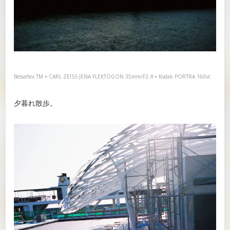
Bessaflex TM + CARL ZEISS JENA FLEKTOGON 35mm/F2.4 + Kodak PORTRA 160vc
夕暮れ散歩。