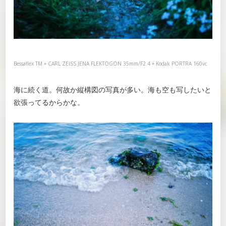
Bessaflex TM + CARL ZEISS JENA FLEKTOGON 35mm/F2.4 + Kodak PORTRA 160vc
海に続く道。何故か縦構図の写真が多い。海も空も写したいと
欲張ってるからかな。