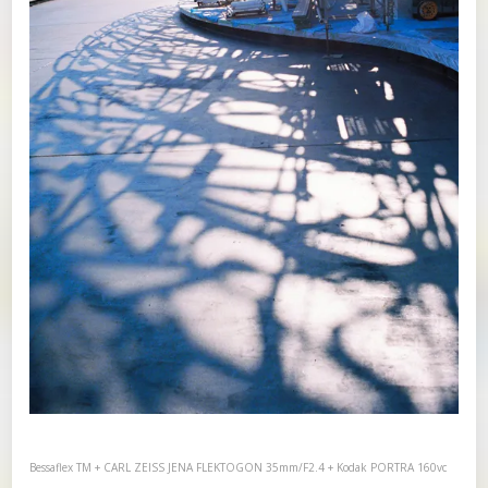
Bessaflex TM + CARL ZEISS JENA FLEKTOGON 35mm/F2.4 + Kodak PORTRA 160vc