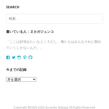
SEARCH
検
索:
書いている人：ヌカガジュンコ
「ここは砂漠みたいなところだし、俺たちはみんなそれに馴れ
ていくしかないんだ。」
nukagajunko
nukaga
nukaga
nukaga
nukaga
さ
さ
さ
さ
さ
ん
ん
ん
ん
ん
の
の
の
の
の
今までの記録
プ
プ
プ
プ
プ
ロ
ロ
ロ
ロ
ロ
今
フ
フ
フ
フ
フ
ィ
ィ
ィ
ィ
ィ
ま
ー
ー
ー
ー
ー
で
ル
ル
ル
ル
ル
を
を
を
を
を
の
Facebook
Twitter
Instagram
Pinterest
GitHub
記
で
で
で
で
で
Copyright ©2009-2025 by Junko Nukaga All Rights Reserved.
表
表
表
表
表