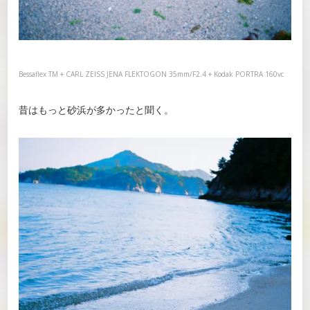
Bessaflex TM + CARL ZEISS JENA FLEKTOGON 35mm/F2.4 + Kodak PORTRA 160vc
昔はもっと砂浜が多かったと聞く。