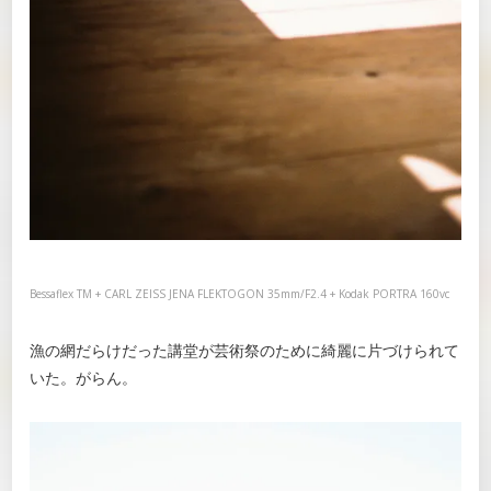
Bessaflex TM + CARL ZEISS JENA FLEKTOGON 35mm/F2.4 + Kodak PORTRA 160vc
漁の網だらけだった講堂が芸術祭のために綺麗に片づけられて
いた。がらん。