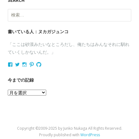
SEARCH
検
索:
書いている人：ヌカガジュンコ
「ここは砂漠みたいなところだし、俺たちはみんなそれに馴れ
ていくしかないんだ。」
nukagajunko
nukaga
nukaga
nukaga
nukaga
さ
さ
さ
さ
さ
ん
ん
ん
ん
ん
の
の
の
の
の
今までの記録
プ
プ
プ
プ
プ
ロ
ロ
ロ
ロ
ロ
今
フ
フ
フ
フ
フ
ィ
ィ
ィ
ィ
ィ
ま
ー
ー
ー
ー
ー
で
ル
ル
ル
ル
ル
を
を
を
を
を
の
Facebook
Twitter
Instagram
Pinterest
GitHub
記
で
で
で
で
で
Copyright ©2009-2025 by Junko Nukaga All Rights Reserved.
表
表
表
表
表
録
示
示
示
示
示
Proudly published with
WordPress