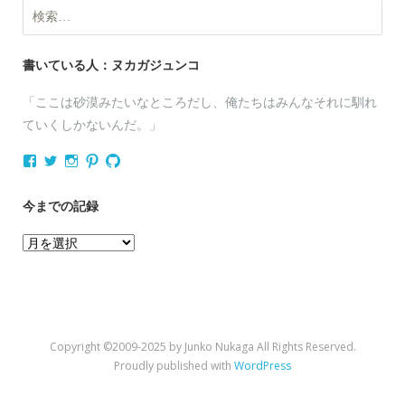
検
索:
書いている人：ヌカガジュンコ
「ここは砂漠みたいなところだし、俺たちはみんなそれに馴れ
ていくしかないんだ。」
nukagajunko
nukaga
nukaga
nukaga
nukaga
さ
さ
さ
さ
さ
ん
ん
ん
ん
ん
の
の
の
の
の
今までの記録
プ
プ
プ
プ
プ
ロ
ロ
ロ
ロ
ロ
今
フ
フ
フ
フ
フ
ィ
ィ
ィ
ィ
ィ
ま
ー
ー
ー
ー
ー
で
ル
ル
ル
ル
ル
を
を
を
を
を
の
Facebook
Twitter
Instagram
Pinterest
GitHub
記
で
で
で
で
で
Copyright ©2009-2025 by Junko Nukaga All Rights Reserved.
表
表
表
表
表
録
示
示
示
示
示
Proudly published with
WordPress