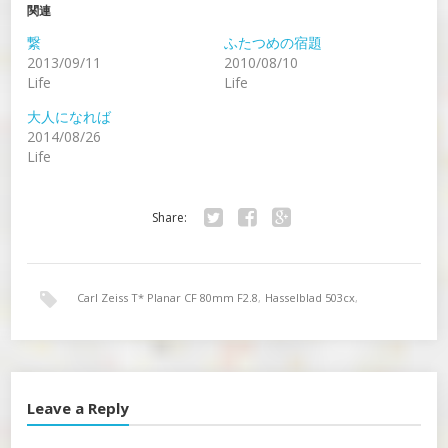
関連
繋
ふたつめの宿題
2013/09/11
2010/08/10
Life
Life
大人になれば
2014/08/26
Life
Share:
Twitter
Facebook
Google+
Carl Zeiss T* Planar CF 80mm F2.8
,
Hasselblad 503cx
,
PORTRA 400
Leave a Reply