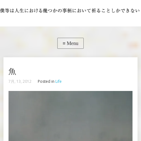
魚
7月, 13, 2012
Posted in
Life