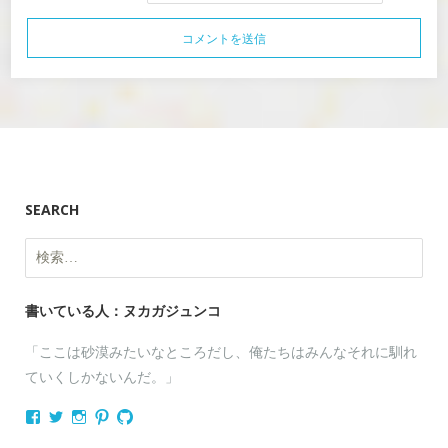
SEARCH
検
索:
書いている人：ヌカガジュンコ
「ここは砂漠みたいなところだし、俺たちはみんなそれに馴れ
ていくしかないんだ。」
nukagajunko
nukaga
nukaga
nukaga
nukaga
さ
さ
さ
さ
さ
ん
ん
ん
ん
ん