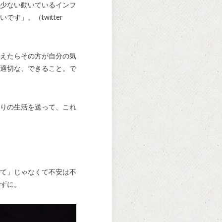
少ない動いているインフ
」。（twitter
えたらその方が自分の気
適切な、できること。で
りの生活を送って、これ
て」じゃなくて不安は不
ずに。