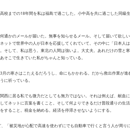
高校までの18年間を私は福島で過ごした。小中高を共に過ごした同級
何通かのメールが届いた。無事を知らせるメール。そして届いて欲しい
ネットで世界中の人が日本を応援してくれていて。その中に「日本人は
。そして、私は思う。東北の人間は強いよ。大丈夫。あれだけの雪と寒
あそこで生きていた私がちゃんと知っている。
3月の寒さはこたえるだろうし、命にもかかわる。だから救出作業が進
うに祈っている。
関西に居る私でも微力だとしても無力ではない。それは例えば、献血に
してネットに言葉を書くこと。そして何よりできるだけ普段通りの生活
をすること。税金を納める。経済を停滞させないようにする。
たけれど、「被災地が心配で高速を使わずにでも自動車で行くと言う人が周