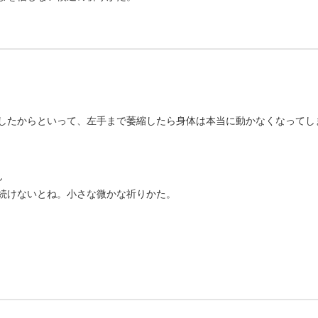
したからといって、左手まで萎縮したら身体は本当に動かなくなってし
ん
続けないとね。小さな微かな祈りかた。