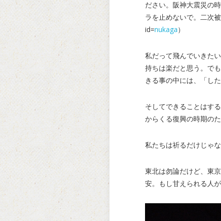
ださい。阪神大震災の時
ラを止めないで。二次被
id=
nukaga
）
私だって飛んでいきたい
持ちは楽だと思う。でも
きる事の中には、「した
そしてできることはする
からくる復興の時期のた
私たちは祈るだけじゃな
東北は勿論だけど、東京
安。もし甘えられる人が