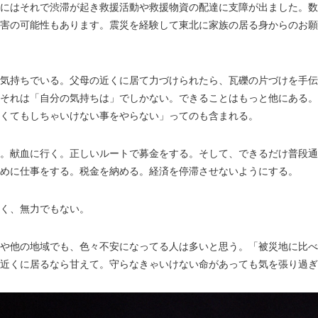
にはそれで渋滞が起き救援活動や救援物資の配達に支障が出ました。数
害の可能性もあります。震災を経験して東北に家族の居る身からのお願いです
気持ちでいる。父母の近くに居て力づけられたら、瓦礫の片づけを手伝
それは「自分の気持ちは」でしかない。できることはもっと他にある。
くてもしちゃいけない事をやらない」ってのも含まれる。
。献血に行く。正しいルートで募金をする。そして、できるだけ普段通
めに仕事をする。税金を納める。経済を停滞させないようにする。
く、無力でもない。
や他の地域でも、色々不安になってる人は多いと思う。「被災地に比べ
近くに居るなら甘えて。守らなきゃいけない命があっても気を張り過ぎ