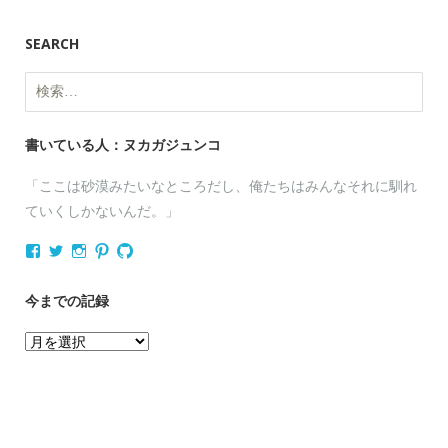
SEARCH
検
索:
書いている人：ヌカガジュンコ
「ここは砂漠みたいなところだし、俺たちはみんなそれに馴れ
ていくしかないんだ。」
nukagajunko
nukaga
nukaga
nukaga
nukaga
さ
さ
さ
さ
さ
ん
ん
ん
ん
ん
の
の
の
の
の
今までの記録
プ
プ
プ
プ
プ
ロ
ロ
ロ
ロ
ロ
今
フ
フ
フ
フ
フ
ィ
ィ
ィ
ィ
ィ
ま
ー
ー
ー
ー
ー
で
ル
ル
ル
ル
ル
を
を
を
を
を
の
Facebook
Twitter
Instagram
Pinterest
GitHub
記
で
で
で
で
で