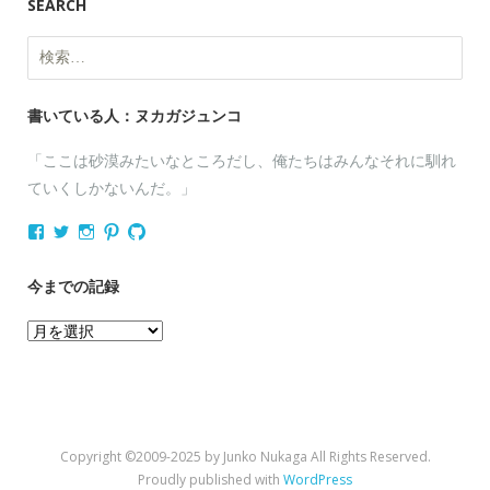
SEARCH
検
索:
書いている人：ヌカガジュンコ
「ここは砂漠みたいなところだし、俺たちはみんなそれに馴れ
ていくしかないんだ。」
nukagajunko
nukaga
nukaga
nukaga
nukaga
さ
さ
さ
さ
さ
ん
ん
ん
ん
ん
の
の
の
の
の
今までの記録
プ
プ
プ
プ
プ
ロ
ロ
ロ
ロ
ロ
今
フ
フ
フ
フ
フ
ィ
ィ
ィ
ィ
ィ
ま
ー
ー
ー
ー
ー
で
ル
ル
ル
ル
ル
を
を
を
を
を
の
Facebook
Twitter
Instagram
Pinterest
GitHub
記
で
で
で
で
で
Copyright ©2009-2025 by Junko Nukaga All Rights Reserved.
表
表
表
表
表
録
示
示
示
示
示
Proudly published with
WordPress