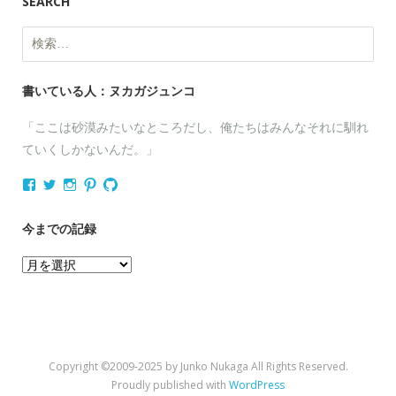
SEARCH
検
索:
書いている人：ヌカガジュンコ
「ここは砂漠みたいなところだし、俺たちはみんなそれに馴れ
ていくしかないんだ。」
nukagajunko
nukaga
nukaga
nukaga
nukaga
さ
さ
さ
さ
さ
ん
ん
ん
ん
ん
の
の
の
の
の
今までの記録
プ
プ
プ
プ
プ
ロ
ロ
ロ
ロ
ロ
今
フ
フ
フ
フ
フ
ィ
ィ
ィ
ィ
ィ
ま
ー
ー
ー
ー
ー
で
ル
ル
ル
ル
ル
を
を
を
を
を
の
Facebook
Twitter
Instagram
Pinterest
GitHub
記
で
で
で
で
で
Copyright ©2009-2025 by Junko Nukaga All Rights Reserved.
表
表
表
表
表
録
示
示
示
示
示
Proudly published with
WordPress