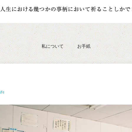
私について
お手紙
ife