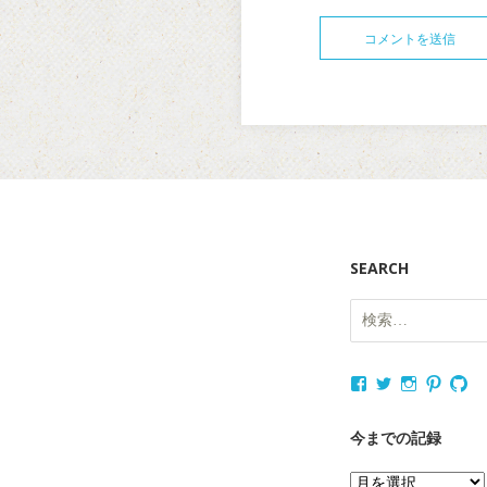
SEARCH
検
索:
nukagajunko
nukaga
nukaga
nukag
nu
さ
さ
さ
さ
さ
ん
ん
ん
ん
ん
の
の
の
の
の
今までの記録
プ
プ
プ
プ
プ
ロ
ロ
ロ
ロ
ロ
今