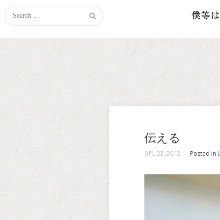
Search
for:
伝える
9月, 23, 2012
Posted in
L