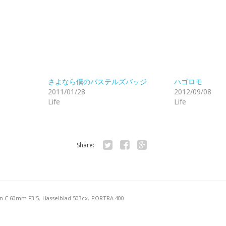
さよなら僕のパステルズバッジ
ハゴロモ
2011/01/28
2012/09/08
Life
Life
Share:
Twitter
Facebook
Google+
gon C 60mm F3.5
,
Hasselblad 503cx
,
PORTRA 400