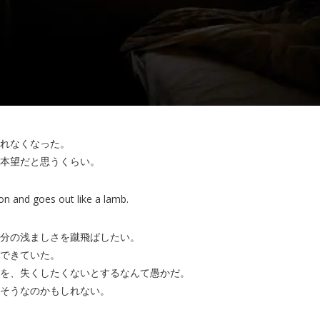
れなくなった。
本望だと思うくらい。
ion and goes out like a lamb.
分の浅ましさを蹴飛ばしたい。
できていた。
を、失くしたくないとするなんて愚かだ。
そうなのかもしれない。