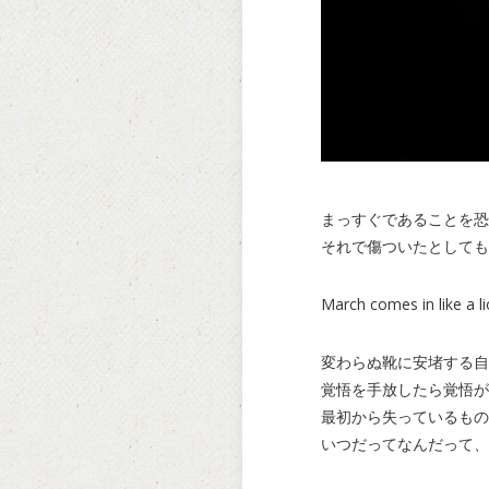
まっすぐであることを恐
それで傷ついたとしても
March comes in like a l
変わらぬ靴に安堵する自
覚悟を手放したら覚悟が
最初から失っているもの
いつだってなんだって、