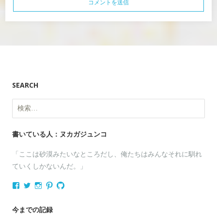
SEARCH
検
索:
書いている人：ヌカガジュンコ
「ここは砂漠みたいなところだし、俺たちはみんなそれに馴れ
ていくしかないんだ。」
nukagajunko
nukaga
nukaga
nukaga
nukaga
さ
さ
さ
さ
さ
ん
ん
ん
ん
ん
の
の
の
の
の
今までの記録
プ
プ
プ
プ
プ