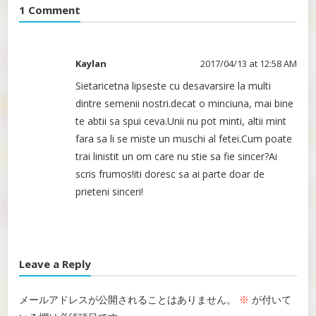
1 Comment
Kaylan
2017/04/13 at 12:58 AM
Sietaricetna lipseste cu desavarsire la multi
dintre semenii nostri.decat o minciuna, mai bine
te abtii sa spui ceva.Unii nu pot minti, altii mint
fara sa li se miste un muschi al fetei.Cum poate
trai linistit un om care nu stie sa fie sincer?Ai
scris frumos!iti doresc sa ai parte doar de
prieteni sinceri!
Leave a Reply
メールアドレスが公開されることはありません。
※
が付いて