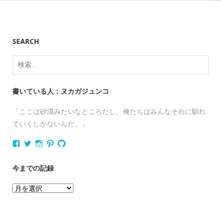
SEARCH
検
索:
書いている人：ヌカガジュンコ
「ここは砂漠みたいなところだし、俺たちはみんなそれに馴れ
ていくしかないんだ。」
nukagajunko
nukaga
nukaga
nukaga
nukaga
さ
さ
さ
さ
さ
ん
ん
ん
ん
ん
の
の
の
の
の
今までの記録
プ
プ
プ
プ
プ
ロ
ロ
ロ
ロ
ロ
今
フ
フ
フ
フ
フ
ィ
ィ
ィ
ィ
ィ
ま
ー
ー
ー
ー
ー
で
ル
ル
ル
ル
ル