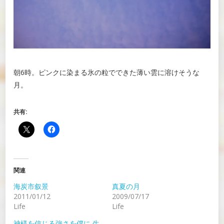
朝6時。ピンクに染まる氷の粒でできた薄い雲に溶けそうな
月。
共有:
関連
海炭市叙景
真夏の月
2011/01/12
2009/07/17
Life
Life
神様を信じる強さを僕に 生