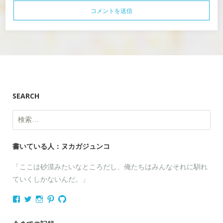
SEARCH
検
索:
書いている人：ヌカガジュンコ
「ここは砂漠みたいなところだし、俺たちはみんなそれに馴れ
ていくしかないんだ。」
nukagajunko
nukaga
nukaga
nukaga
nukaga
さ
さ
さ
さ
さ
ん
ん
ん
ん
ん
の
の
の
の
の