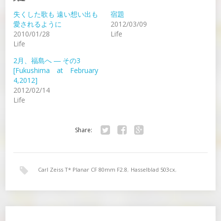
失くした歌も 遠い想い出も
宿題
愛されるように
2012/03/09
2010/01/28
Life
Life
2月、福島へ ― その3
[Fukushima at February
4,2012]
2012/02/14
Life
Share:
Twitter
Facebook
Google+
Carl Zeiss T* Planar CF 80mm F2.8
,
Hasselblad 503cx
,
PORTRA 400