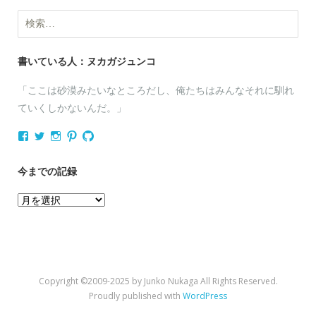
検
索:
書いている人：ヌカガジュンコ
「ここは砂漠みたいなところだし、俺たちはみんなそれに馴れ
ていくしかないんだ。」
nukagajunko
nukaga
nukaga
nukaga
nukaga
さ
さ
さ
さ
さ
ん
ん
ん
ん
ん
の
の
の
の
の
今までの記録
プ
プ
プ
プ
プ
ロ
ロ
ロ
ロ
ロ
今
フ
フ
フ
フ
フ
ィ
ィ
ィ
ィ
ィ
ま
ー
ー
ー
ー
ー
で
ル
ル
ル
ル
ル
を
を
を
を
を
の
Facebook
Twitter
Instagram
Pinterest
GitHub
記
で
で
で
で
で
Copyright ©2009-2025 by Junko Nukaga All Rights Reserved.
表
表
表
表
表
録
示
示
示
示
示
Proudly published with
WordPress