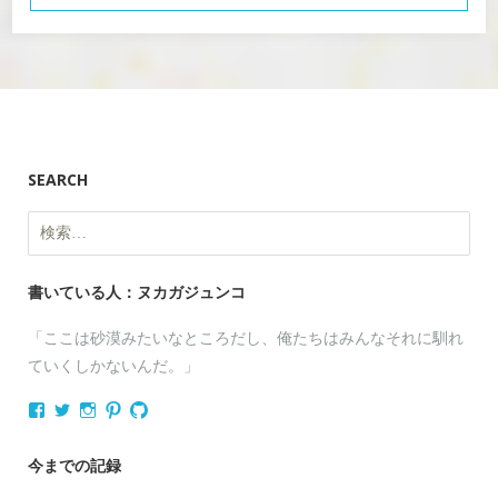
SEARCH
検
索:
書いている人：ヌカガジュンコ
「ここは砂漠みたいなところだし、俺たちはみんなそれに馴れ
ていくしかないんだ。」
nukagajunko
nukaga
nukaga
nukaga
nukaga
さ
さ
さ
さ
さ
ん
ん
ん
ん
ん
の
の
の
の
の
今までの記録
プ
プ
プ
プ
プ
ロ
ロ
ロ
ロ
ロ