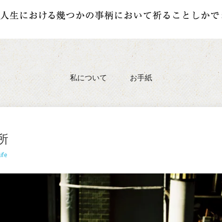
私について
お手紙
所
ife