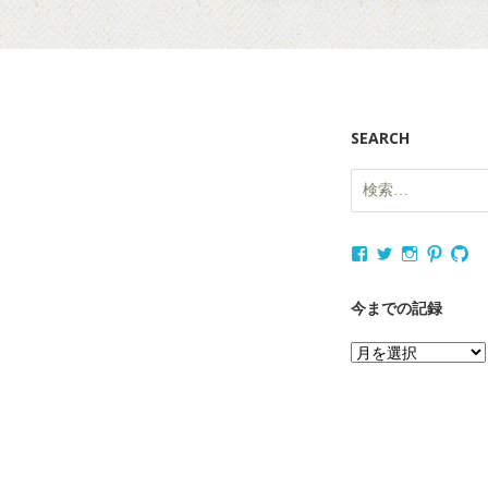
SEARCH
検
索:
nukagajunko
nukaga
nukaga
nukag
nu
さ
さ
さ
さ
さ
ん
ん
ん
ん
ん
の
の
の
の
の
今までの記録
プ
プ
プ
プ
プ
ロ
ロ
ロ
ロ
ロ
今
フ
フ
フ
フ
フ
ィ
ィ
ィ
ィ
ィ
ま
ー
ー
ー
ー
ー
で
ル
ル
ル
ル
ル
を
を
を
を
を
の
Facebook
Twitter
Instagram
Pintere
Gi
記
で
で
で
で
で
表
表
表
表
表
録