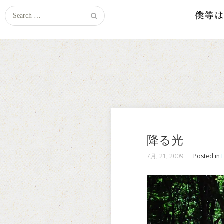
Search
for:
降る光
7月, 21, 2009
Posted in
L