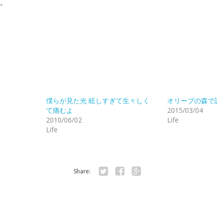
。
僕らが見た光 眩しすぎて生々しく
オリーブの森で
て痛むよ
2015/03/04
2010/06/02
Life
Life
Share:
Twitter
Facebook
Google+