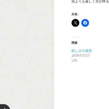
雨よりも厳しく光が降る
共有:
関連
眩しさの連想
2009/07/27
Life