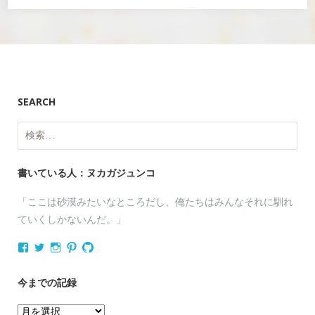
SEARCH
検
索:
書いている人：ヌカガジュンコ
「ここは砂漠みたいなところだし、俺たちはみんなそれに馴れ
ていくしかないんだ。」
nukagajunko
nukaga
nukaga
nukaga
nukaga
さ
さ
さ
さ
さ
ん
ん
ん
ん
ん
の
の
の
の
の
今までの記録
プ
プ
プ
プ
プ
ロ
ロ
ロ
ロ
ロ
今
フ
フ
フ
フ
フ