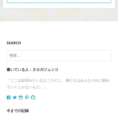
SEARCH
検
索:
書いている人：ヌカガジュンコ
「ここは砂漠みたいなところだし、俺たちはみんなそれに馴れ
ていくしかないんだ。」
nukagajunko
nukaga
nukaga
nukaga
nukaga
さ
さ
さ
さ
さ
ん
ん
ん
ん
ん
の
の
の
の
の
今までの記録
プ
プ
プ
プ
プ