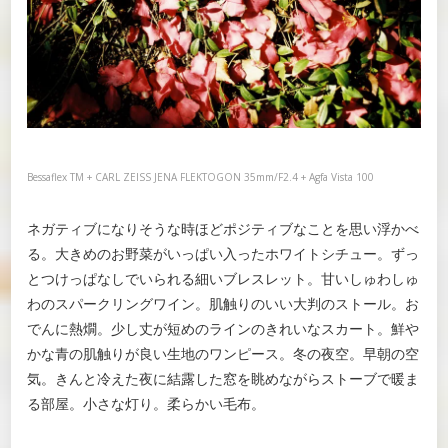
Bessaflex TM + CARL ZEISS JENA FLEKTOGON 35mm/F2.4 + Agfa Vista 100
ネガティブになりそうな時ほどポジティブなことを思い浮かべ
る。大きめのお野菜がいっぱい入ったホワイトシチュー。ずっ
とつけっぱなしでいられる細いブレスレット。甘いしゅわしゅ
わのスパークリングワイン。肌触りのいい大判のストール。お
でんに熱燗。少し丈が短めのラインのきれいなスカート。鮮や
かな青の肌触りが良い生地のワンピース。冬の夜空。早朝の空
気。きんと冷えた夜に結露した窓を眺めながらストーブで暖ま
る部屋。小さな灯り。柔らかい毛布。