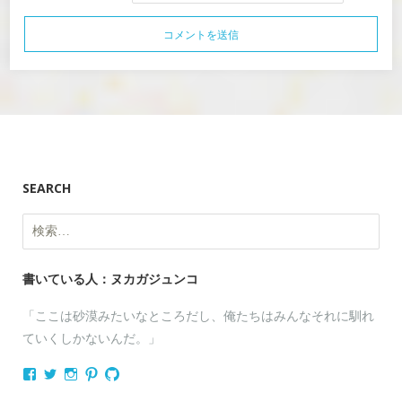
SEARCH
検
索:
書いている人：ヌカガジュンコ
「ここは砂漠みたいなところだし、俺たちはみんなそれに馴れ
ていくしかないんだ。」
nukagajunko
nukaga
nukaga
nukaga
nukaga
さ
さ
さ
さ
さ
ん
ん
ん
ん
ん