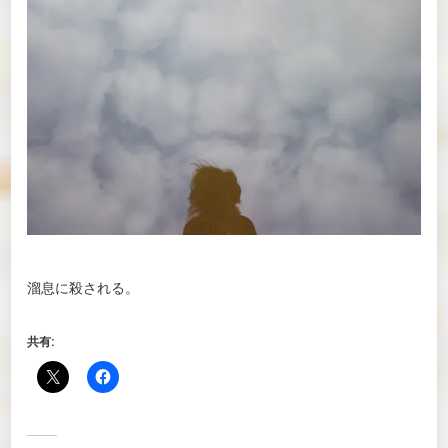
溜息に殺される。
共有: