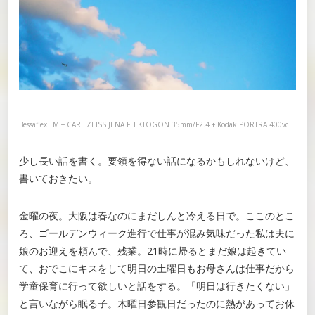
Bessaflex TM + CARL ZEISS JENA FLEKTOGON 35mm/F2.4 + Kodak PORTRA 400vc
少し長い話を書く。要領を得ない話になるかもしれないけど、
書いておきたい。
金曜の夜。大阪は春なのにまだしんと冷える日で。ここのとこ
ろ、ゴールデンウィーク進行で仕事が混み気味だった私は夫に
娘のお迎えを頼んで、残業。21時に帰るとまだ娘は起きてい
て、おでこにキスをして明日の土曜日もお母さんは仕事だから
学童保育に行って欲しいと話をする。「明日は行きたくない」
と言いながら眠る子。木曜日参観日だったのに熱があってお休