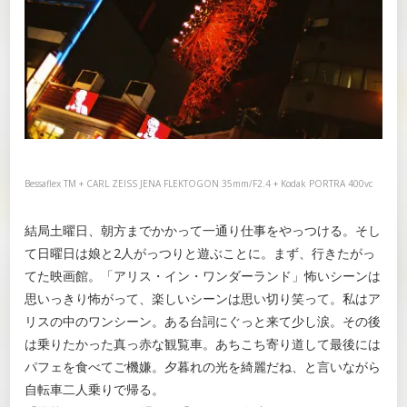
Bessaflex TM + CARL ZEISS JENA FLEKTOGON 35mm/F2.4 + Kodak PORTRA 400vc
結局土曜日、朝方までかかって一通り仕事をやっつける。そし
て日曜日は娘と2人がっつりと遊ぶことに。まず、行きたがっ
てた映画館。「アリス・イン・ワンダーランド」怖いシーンは
思いっきり怖がって、楽しいシーンは思い切り笑って。私はア
リスの中のワンシーン。ある台詞にぐっと来て少し涙。その後
は乗りたかった真っ赤な観覧車。あちこち寄り道して最後には
パフェを食べてご機嫌。夕暮れの光を綺麗だね、と言いながら
自転車二人乗りで帰る。