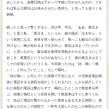
みしたから、金曜日熱は下がって学校に行かせたものの、でき
れば私も土曜日はお休みさせたい気持ち。と言っても迫りくる
納期。
眠ったと思って暫くすると、叫び声。号泣。「ああ、夜泣き
だ」と思う私。「夜泣き」というか、娘の場合「泣き叫ぶ」と
いう状態になる。身体を突っ張らせて、抱っこも触るのも受け
付けない。喉が枯れるまで泣き叫ぶ。最近は治まっていたの
に、と思いながら、蹴る娘を無理矢理抱きかかえるようにして
起こす。夜驚症というものがあるらしくて、娘の夜泣きはすご
くその症状にぴったりくる。今回違ったのは「頭、痛い！痛
い！」と叫んでいたこと。そして嘔吐。
「頭が痛い」と叫んでいた段階で不安になり、小児救急電話相
談に電話するも病院を紹介してくれるだけ。しかも紹介してく
れた病院の電話は繋がらずで、嘔吐したところで救急車を呼
ぶ。頭痛と嘔吐という症状を聞いて救急車はすぐに来てくれ
て、先ほど電話が繋がらなかった救急もある大きな病院へ。娘
を産んだのもこの病院で、一昨年入院したのもこの病院なので