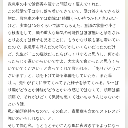
救急車の中で診察券を渡すと問題なく運んでくれた。
この段階で子は少し落ち着いてきていて、受け答えもできる状
態に。救急車の中では病院は1時間くらい待つかもと言われた
けど、実際は15分くらいで診てもらえた。意識の状態や小さ
な検査をして、脳の重大な病気の可能性はほぼ無いと診断され
とりあえずは様子を見ることに。もうかなり娘も落ち着いてい
たので、救急車を呼んだのが恥ずかしいくらいだったのだけ
ど、先生が「この症状だったらびっくりすると思うし、何かあ
ったらじゃ遅いからいいですよ、大丈夫で良かったと思うくら
いでいてください」と言ってくれて救われる。「ありがとうご
ざいます」と、頭を下げて帰る準備をしていたら、また嘔
吐…。先生がすぐに来てくれてまた様子を診てくれる。やっぱ
り脳がどうとか神経がどうとかいう感じではなくて、頭痛は偏
頭痛で、それがひどくて気持ち悪くて吐いちゃうんじゃないか
という話。
私が偏頭痛持ちなので、その血と。夜驚症も含めてストレスが
強いのかもしれない。と。
そして悩む私。もともと子がこんな風に夜泣きするようになっ