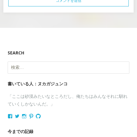
SEARCH
検
索:
書いている人：ヌカガジュンコ
「ここは砂漠みたいなところだし、俺たちはみんなそれに馴れ
ていくしかないんだ。」
nukagajunko
nukaga
nukaga
nukaga
nukaga
さ
さ
さ
さ
さ
ん
ん
ん
ん
ん
の
の
の
の
の
今までの記録
プ
プ
プ
プ
プ