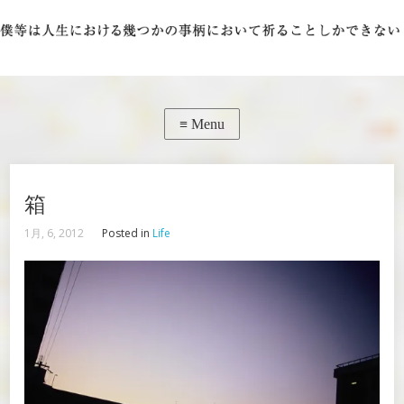
箱
1月, 6, 2012
Posted in
Life