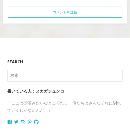
SEARCH
検
索:
書いている人：ヌカガジュンコ
「ここは砂漠みたいなところだし、俺たちはみんなそれに馴れ
ていくしかないんだ。」
nukagajunko
nukaga
nukaga
nukaga
nukaga
さ
さ
さ
さ
さ