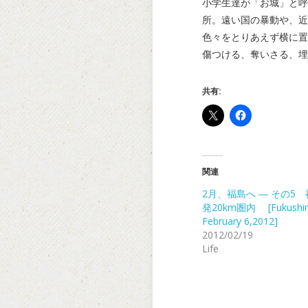
小学生達が「お城」と呼
所。遠い国の暴動や、近
色々をとりあえず横に置
傷つける、奪いさる、埋
共有:
関連
2月、福島へ ― その5
発20km圏内 [Fukush
February 6,2012]
2012/02/19
Life