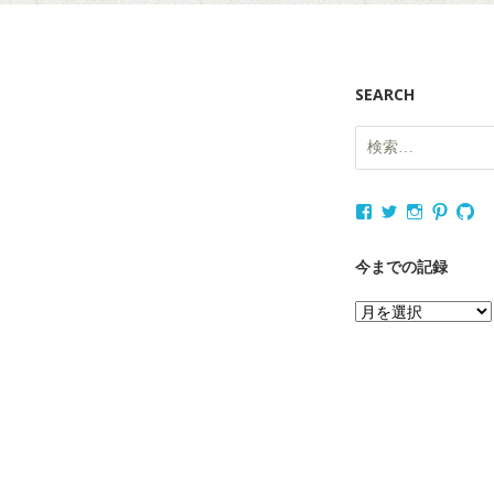
SEARCH
検
索:
nukagajunko
nukaga
nukaga
nukag
nu
さ
さ
さ
さ
さ
ん
ん
ん
ん
ん
の
の
の
の
の
今までの記録
プ
プ
プ
プ
プ
ロ
ロ
ロ
ロ
ロ
今
フ
フ
フ
フ
フ
ィ
ィ
ィ
ィ
ィ
ま
ー
ー
ー
ー
ー
で
ル
ル
ル
ル
ル
を
を
を
を
を
の
Facebook
Twitter
Instagram
Pintere
Gi
記
で
で
で
で
で
表
表
表
表
表
録
示
示
示
示
示