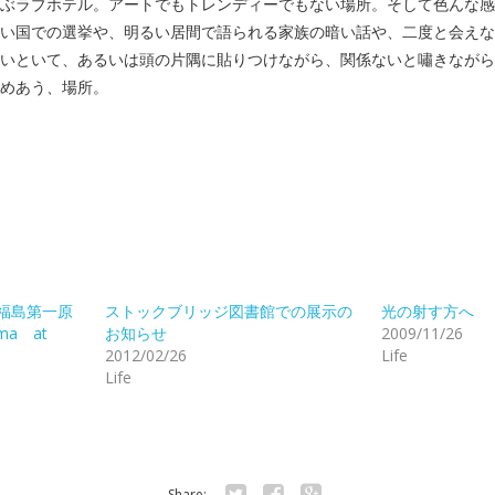
ぶラブホテル。アートでもトレンディーでもない場所。そして色んな感
い国での選挙や、明るい居間で語られる家族の暗い話や、二度と会えな
いといて、あるいは頭の片隅に貼りつけながら、関係ないと嘯きながら
めあう、場所。
 福島第一原
ストックブリッジ図書館での展示の
光の射す方へ
ima at
お知らせ
2009/11/26
2012/02/26
Life
Life
Share: