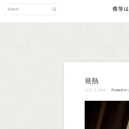
Search
for:
発熱
12月, 2, 2009
Posted in
L