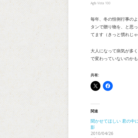
Agfa Vista 100
毎年、冬の恒例行事のよ
タンで贈り物を、と思っ
てます（きっと慣れじゃ
大人になって病気が多く
で変わっていないのかも
共有:
関連
聞かせてほしい 君の中に
影
2010/04/26