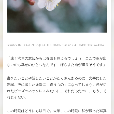
Bessaflex TM + CARL ZEISS JENA FLEKTOGON 35mm/F2.4 + Kodak PORTRA 400vc
「遠く汽車の窓辺からは春風も見えるでしょう ここで涙が出
ないのも幸せのひとつなんです ほらまた雨が降りそうです」
書きたいことや話したいことがたくさんあるのに、文字にした
途端、声に出した途端に「違うもの」になってしまう。糸が切
れたビーズのネックレスみたいに。それだったのに、もう、そ
れじゃない。
この時期はどうにも駄目で。去年、この時期に私が撮った写真