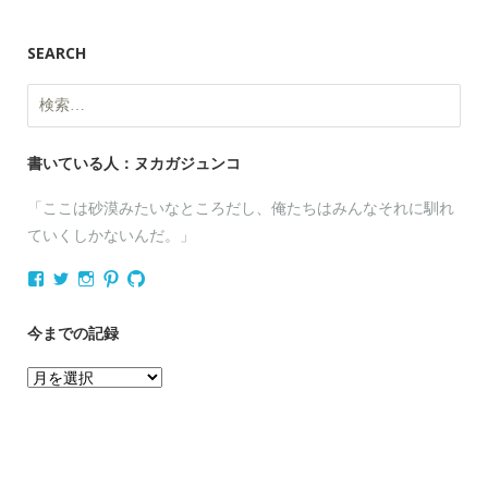
SEARCH
検
索:
書いている人：ヌカガジュンコ
「ここは砂漠みたいなところだし、俺たちはみんなそれに馴れ
ていくしかないんだ。」
nukagajunko
nukaga
nukaga
nukaga
nukaga
さ
さ
さ
さ
さ
ん
ん
ん
ん
ん
の
の
の
の
の
今までの記録
プ
プ
プ
プ
プ
ロ
ロ
ロ
ロ
ロ
今
フ
フ
フ
フ
フ
ィ
ィ
ィ
ィ
ィ
ま
ー
ー
ー
ー
ー
で
ル
ル
ル
ル
ル
を
を
を
を
を
の
Facebook
Twitter
Instagram
Pinterest
GitHub
記
で
で
で
で
で