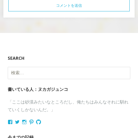
SEARCH
検
索:
書いている人：ヌカガジュンコ
「ここは砂漠みたいなところだし、俺たちはみんなそれに馴れ
ていくしかないんだ。」
nukagajunko
nukaga
nukaga
nukaga
nukaga
さ
さ
さ
さ
さ
ん
ん
ん
ん
ん
の
の
の
の
の
今までの記録