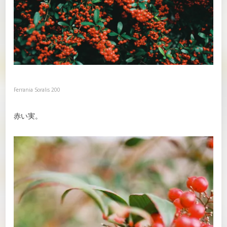
Ferrania Soralis 200
赤い実。