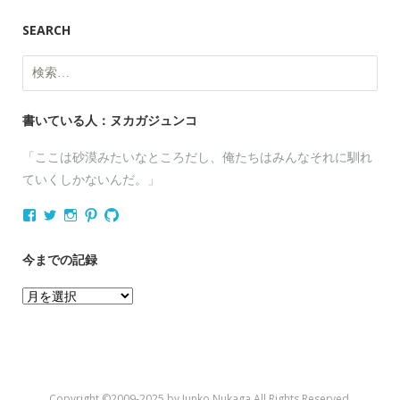
SEARCH
検
索:
書いている人：ヌカガジュンコ
「ここは砂漠みたいなところだし、俺たちはみんなそれに馴れ
ていくしかないんだ。」
nukagajunko
nukaga
nukaga
nukaga
nukaga
さ
さ
さ
さ
さ
ん
ん
ん
ん
ん
の
の
の
の
の
今までの記録
プ
プ
プ
プ
プ
ロ
ロ
ロ
ロ
ロ
今
フ
フ
フ
フ
フ
ィ
ィ
ィ
ィ
ィ
ま
ー
ー
ー
ー
ー
で
ル
ル
ル
ル
ル
を
を
を
を
を
の
Facebook
Twitter
Instagram
Pinterest
GitHub
記
で
で
で
で
で
Copyright ©2009-2025 by Junko Nukaga All Rights Reserved.
表
表
表
表
表