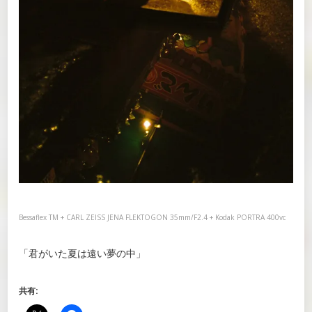
Bessaflex TM + CARL ZEISS JENA FLEKTOGON 35mm/F2.4 + Kodak PORTRA 400vc
「君がいた夏は遠い夢の中」
共有: