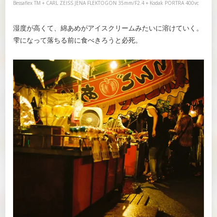
Bessaflex TM + CARL ZEISS JENA FLEKTOGON 35mm/F2.4 + Kodak PORTRA 400vc
湿度が高くて、綿あめがアイスクリームみたいに溶けていく。
雫になって落ちる前に食べきろうと必死。