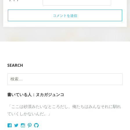
SEARCH
検
索:
書いている人：ヌカガジュンコ
「ここは砂漠みたいなところだし、俺たちはみんなそれに馴れ
ていくしかないんだ。」
nukagajunko
nukaga
nukaga
nukaga
nukaga
さ
さ
さ
さ
さ