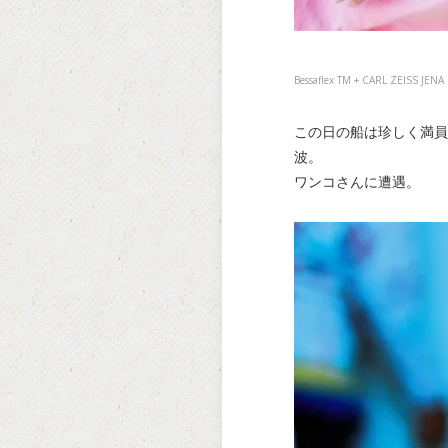
Bessaflex TM + CARL ZEISS JE
この日の船は珍しく満員
波。
ワンコさんに遭遇。