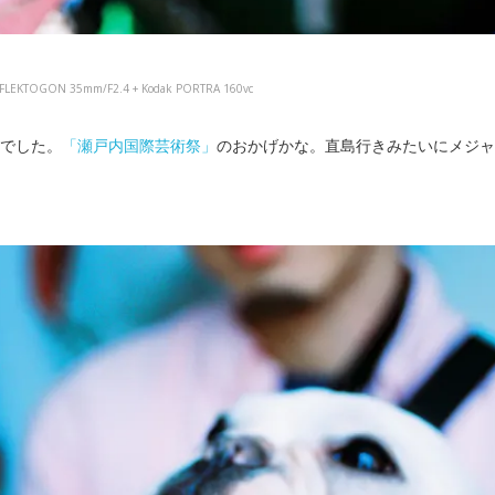
NA FLEKTOGON 35mm/F2.4 + Kodak PORTRA 160vc
でした。
「瀬戸内国際芸術祭」
のおかげかな。直島行きみたいにメジャ