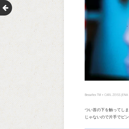
Bessaflex TM + CARL ZEISS JE
つい首の下を触ってしま
じゃないので片手でピン