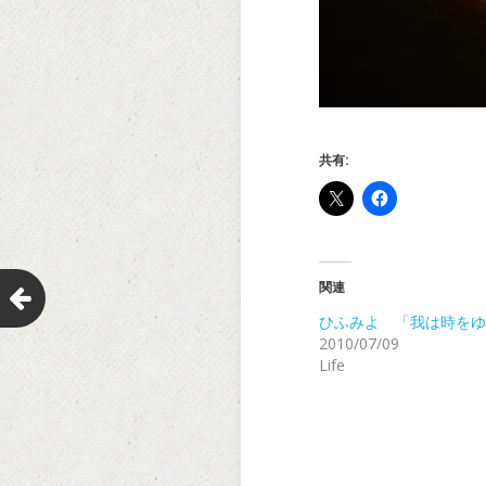
共有:
関連
ひふみよ 「我は時をゆ
2010/07/09
Life