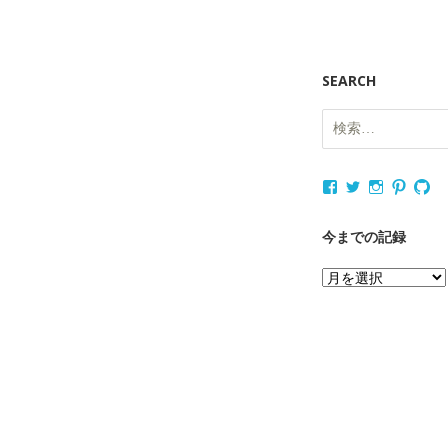
SEARCH
検
索:
nukagajunko
nukaga
nukaga
nukag
nu
さ
さ
さ
さ
さ
ん
ん
ん
ん
ん
の
の
の
の
の
今までの記録
プ
プ
プ
プ
プ
ロ
ロ
ロ
ロ
ロ
今
フ
フ
フ
フ
フ
ィ
ィ
ィ
ィ
ィ
ま
ー
ー
ー
ー
ー
で
ル
ル
ル
ル
ル
を
を
を
を
を
の
Facebook
Twitter
Instagram
Pintere
Gi
記
で
で
で
で
で
表
表
表
表
表
録
示
示
示
示
示