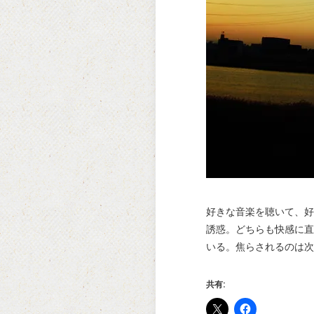
好きな音楽を聴いて、好
誘惑。どちらも快感に直
いる。焦らされるのは次
共有: