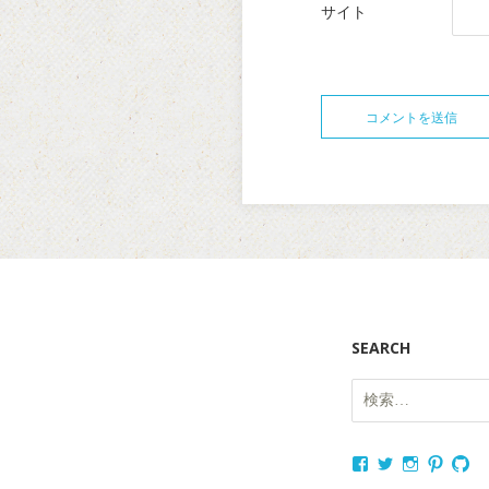
サイト
SEARCH
検
索:
nukagajunko
nukaga
nukaga
nukag
nu
さ
さ
さ
さ
さ