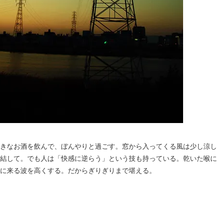
きなお酒を飲んで、ぼんやりと過ごす。窓から入ってくる風は少し涼し
結して。でも人は「快感に逆らう」という技も持っている。乾いた喉に
に来る波を高くする。だからぎりぎりまで堪える。