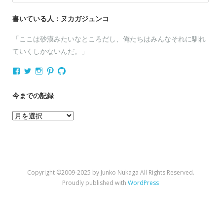
索:
書いている人：ヌカガジュンコ
「ここは砂漠みたいなところだし、俺たちはみんなそれに馴れ
ていくしかないんだ。」
nukagajunko
nukaga
nukaga
nukaga
nukaga
さ
さ
さ
さ
さ
ん
ん
ん
ん
ん
の
の
の
の
の
今までの記録
プ
プ
プ
プ
プ
ロ
ロ
ロ
ロ
ロ
今
フ
フ
フ
フ
フ
ィ
ィ
ィ
ィ
ィ
ま
ー
ー
ー
ー
ー
で
ル
ル
ル
ル
ル
を
を
を
を
を
の
Facebook
Twitter
Instagram
Pinterest
GitHub
記
で
で
で
で
で
Copyright ©2009-2025 by Junko Nukaga All Rights Reserved.
表
表
表
表
表
録
示
示
示
示
示
Proudly published with
WordPress