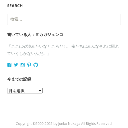
SEARCH
検
索:
書いている人：ヌカガジュンコ
「ここは砂漠みたいなところだし、俺たちはみんなそれに馴れ
ていくしかないんだ。」
nukagajunko
nukaga
nukaga
nukaga
nukaga
さ
さ
さ
さ
さ
ん
ん
ん
ん
ん
の
の
の
の
の
今までの記録
プ
プ
プ
プ
プ
ロ
ロ
ロ
ロ
ロ
今
フ
フ
フ
フ
フ
ィ
ィ
ィ
ィ
ィ
ま
ー
ー
ー
ー
ー
で
ル
ル
ル
ル
ル
を
を
を
を
を
の
Facebook
Twitter
Instagram
Pinterest
GitHub
記
で
で
で
で
で
Copyright ©2009-2025 by Junko Nukaga All Rights Reserved.
表
表
表
表
表
録