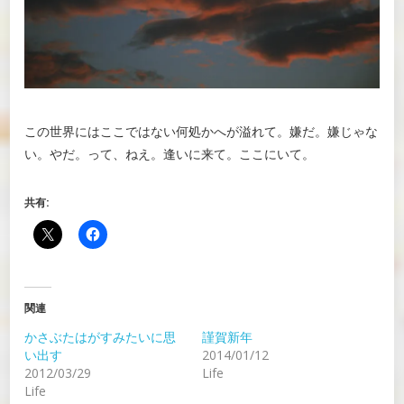
この世界にはここではない何処かへが溢れて。嫌だ。嫌じゃな
い。やだ。って、ねえ。逢いに来て。ここにいて。
共有:
関連
かさぶたはがすみたいに思
謹賀新年
い出す
2014/01/12
2012/03/29
Life
Life