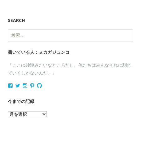
SEARCH
検
索:
書いている人：ヌカガジュンコ
「ここは砂漠みたいなところだし、俺たちはみんなそれに馴れ
ていくしかないんだ。」
nukagajunko
nukaga
nukaga
nukaga
nukaga
さ
さ
さ
さ
さ
ん
ん
ん
ん
ん
の
の
の
の
の
今までの記録
プ
プ
プ
プ
プ
ロ
ロ
ロ
ロ
ロ
今
フ
フ
フ
フ
フ
ィ
ィ
ィ
ィ
ィ
ま
ー
ー
ー
ー
ー
で
ル
ル
ル
ル
ル
を
を
を
を
を
の
Facebook
Twitter
Instagram
Pinterest
GitHub