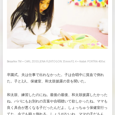
Bessaflex TM + CARL ZEISS JENA FLEKTOGON 35mm/F2.4 + Kodak PORTRA 400vc
卒園式。夫は仕事で出れなかった。子は合唱中に貧血で倒れ
た。子と2人、保健室、和太鼓披露の音を聞いた。
和太鼓、練習したのにね。最後の最後、和太鼓披露したかった
ね。パパにもお別れの言葉や合唱聴いて欲しかったね。ママも
良く具合が悪くなる子だったんだよ。しょっちゅう保健室行っ
てた。今でも時々倒れる。しょうがないね、ママの子だもん