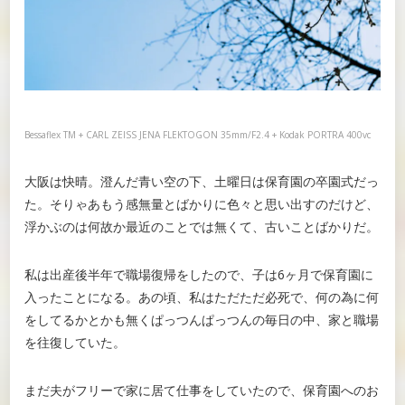
Bessaflex TM + CARL ZEISS JENA FLEKTOGON 35mm/F2.4 + Kodak PORTRA 400vc
大阪は快晴。澄んだ青い空の下、土曜日は保育園の卒園式だっ
た。そりゃあもう感無量とばかりに色々と思い出すのだけど、
浮かぶのは何故か最近のことでは無くて、古いことばかりだ。
私は出産後半年で職場復帰をしたので、子は6ヶ月で保育園に
入ったことになる。あの頃、私はただただ必死で、何の為に何
をしてるかとかも無くぱっつんぱっつんの毎日の中、家と職場
を往復していた。
まだ夫がフリーで家に居て仕事をしていたので、保育園へのお