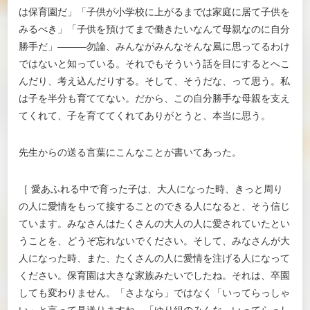
は保育園だ」「子供が小学校に上がるまでは家庭に居て子供を
みるべき」「子供を預けてまで働きたいなんて母親なのに自分
勝手だ」―――勿論、みんながみんなそんな風に思ってるわけ
ではないと知っている。それでもそういう話を目にするとへこ
んだり、考え込んだりする。そして、そうだな、って思う。私
は子を半分も育ててない。だから、この自分勝手な母親を支え
てくれて、子を育ててくれてありがとうと、本当に思う。
先生からの送る言葉にこんなことが書いてあった。
［ 愛あふれる中で育った子は、大人になった時、きっと周り
の人に愛情をもって接することのできる人になると、そう信じ
ています。みなさんはたくさんの大人の人に愛されていたとい
うことを、どうぞ忘れないでください。そして、みなさんが大
人になった時、また、たくさんの人に愛情を注げる人になって
ください。保育園は大きな家族みたいでしたね。それは、卒園
しても変わりません。「さよなら」ではなく「いってらっしゃ
い」と言って見送りますね。「ゆり組のみんな、いってらっし