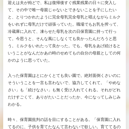
迎えは夫が殆どで、私は復帰後すぐ残業残業の日々に突入し
て、その中で唯一母親じゃないとできないことを子にしたい
と、とりつかれたように完全母乳完全母乳と唱えながらミルク
をいれずに母乳だけで頑張っていた。職場でもお乳を搾って、
冷蔵庫に入れて、凍らせた母乳を次の日保育園に持って行っ
て。今思うと、そんな風にしなくても良かったんだろうと思
う。ミルクをいれたって良かった。でも、母乳をあげ続けると
いうことがなんだかあの時のせめてもの自分の母親としての何
かのように思っていた。
入った保育園はとにかくとても良い園で。絶対面倒くさいのに
そういうことを一言も言わないで、協力してくれて。「やめな
さい」も「続けなさい」も無く受け入れてくれる。それがどれ
だけすごくて、ありがたいことだったか、今になってしみじみ
わかる。
時々、保育園批判の話を目にすることがある。「保育園に入れ
てるのに、子供を育てたなんて言わないで欲しい。育ててるの