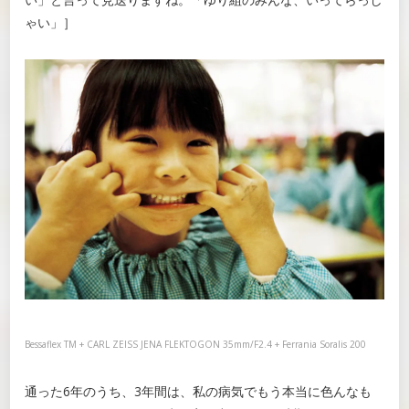
ゃい」］
Bessaflex TM + CARL ZEISS JENA FLEKTOGON 35mm/F2.4 + Ferrania Soralis 200
通った6年のうち、3年間は、私の病気でもう本当に色んなも